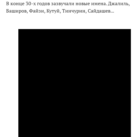
В конце 30-х годов зазвучали новые имена. Джалиль,
Баширов, Файзи, Кутуй, Тинчурин, Сайдашев...