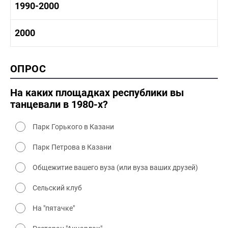
1980 -1990 история
1990-2000
1970 - 1980 быт
1980-1990 промышленность
1980-1990 культура
1990-2000 история
2000
1980 - 1990 быт
1990-2000 промышленность
1990-2000 культура
2000 история
ОПРОС
2000 промышленность
2000 культура
На каких площадках республики вы
танцевали в 1980-х?
Парк Горького в Казани
Парк Петрова в Казани
Общежитие вашего вуза (или вуза ваших друзей)
Сельский клуб
На "пятачке"