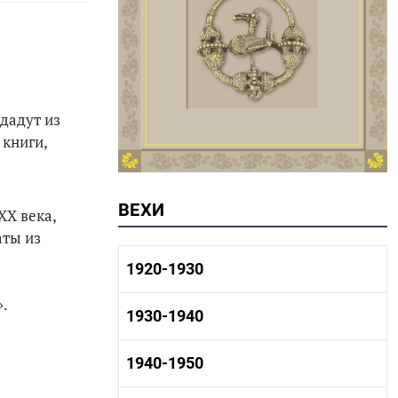
дадут из
 книги,
ВЕХИ
XX века,
аты из
1920-1930
».
1920-1930 история
1930-1940
1920-1930 промышленность
1920-1930 культура
1930-1940 история
1940-1950
1930-1940 промышленность
1930-1940 культура