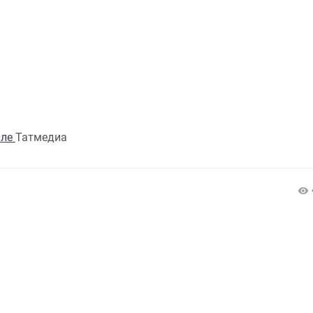
але
Татмедиа