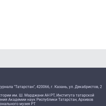
рнала "Татарстан", 420066, г. Казань, ул. Декабристов, 2
тории им. Ш. Марджани АН РТ, Института татарской
ения Академии наук Республики Татарстан, Архивов
ионального музея РТ