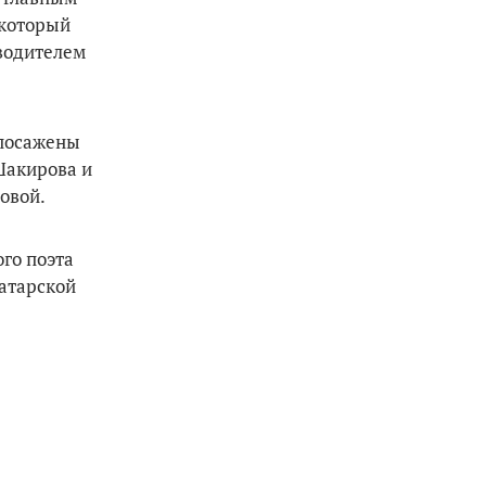
 который
водителем
 посажены
Шакирова и
овой.
ого поэта
Татарской