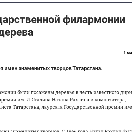
ударственной филармонии
дерева
1 ма
я имен знаменитых творцов Татарстана.
рмонии были посажены деревья в честь известного дир
премии им. И.Сталина Натана Рахлина и композитора,
тиста Татарстана, лауреата Государственной премии им
ен знаменитых творцов. С 1966 года Натан Рахлин бы