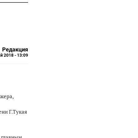
Редакция
й 2018 - 13:09
ижера,
ени Г.Тукая
л главным