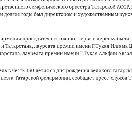
рственного симфонического оркестра Татарской АССР,
зи долгие годы был директором и художественным руко
илармонии проводится постоянно. Первые деревья были
и и Татарстана, лауреата премии имени Г.Тукая Илгама 
тарстана, лауреата премии имени Г.Тукая Альфии Авзал
ель в честь 130-летия со дня рождения великого татарск
 поэта Татарской филармонии, сообщает пресс-служба 