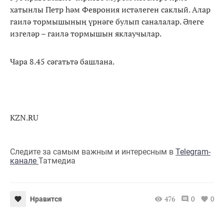
хатынлы Петр һәм Феврония истәлеген саклый. Алар
гаилә тормышының үрнәге булып саналалар. Әлеге
изгеләр – гаилә тормышын яклаучылар.
Чара 8.45 сәгатьтә башлана.
KZN.RU
Следите за самым важным и интересным в
Telegram-
канале
Татмедиа
476
0
0
Нравится