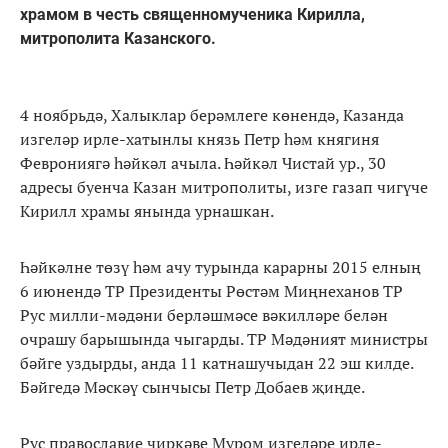
храмом в честь священномученика Кирилла,
митрополита Казанского.
4 ноябрьдә, Халыклар берәмлеге көнендә, Казанда
изгеләр ирле-хатынлы князь Петр һәм княгиня
Феврониягә һәйкәл ачыла. Һәйкәл Чистай ур., 30
адресы буенча Казан митрополиты, изге газап чигүче
Кирилл храмы янында урнашкан.
Һәйкәлне төзү һәм ачу турында карарны 2015 елның
6 июнендә ТР Президенты Рөстәм Миңнеханов ТР
Рус милли-мәдәни берләшмәсе вәкилләре белән
очрашу барышында чыгарды. ТР Мәдәният министры
бәйге уздырды, анда 11 катнашучыдан 22 эш килде.
Бәйгедә Мәскәү сынчысы Петр Добаев җиңде.
Рус православие чиркәве Муром изгеләре ирле-