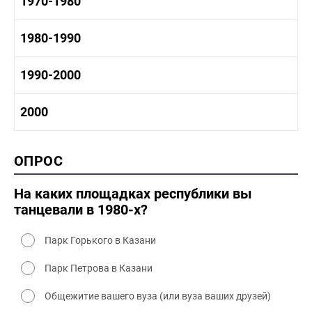
1970-1980
1950-1960 культура
1960 - 1970 социальные объекты
1960-1970 промышленность
1970-1980 история
1980-1990
1960-1970 культура
1970-1980 промышленность
1970-1980 культура
1980 -1990 история
1990-2000
1970 - 1980 быт
1980-1990 промышленность
1980-1990 культура
1990-2000 история
2000
1980 - 1990 быт
1990-2000 промышленность
1990-2000 культура
2000 история
ОПРОС
2000 промышленность
2000 культура
На каких площадках республики вы
танцевали в 1980-х?
Парк Горького в Казани
Парк Петрова в Казани
Общежитие вашего вуза (или вуза ваших друзей)