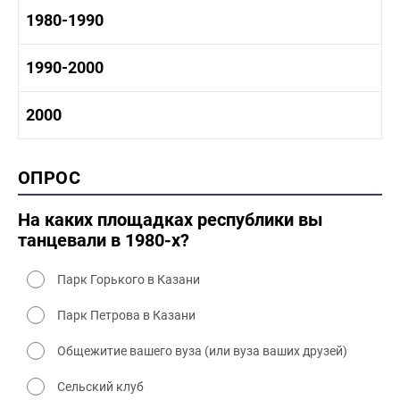
1960-1970 промышленность
1970-1980 история
1980-1990
1960-1970 культура
1970-1980 промышленность
1970-1980 культура
1980 -1990 история
1990-2000
1970 - 1980 быт
1980-1990 промышленность
1980-1990 культура
1990-2000 история
2000
1980 - 1990 быт
1990-2000 промышленность
1990-2000 культура
2000 история
ОПРОС
2000 промышленность
2000 культура
На каких площадках республики вы
танцевали в 1980-х?
Парк Горького в Казани
Парк Петрова в Казани
Общежитие вашего вуза (или вуза ваших друзей)
Сельский клуб