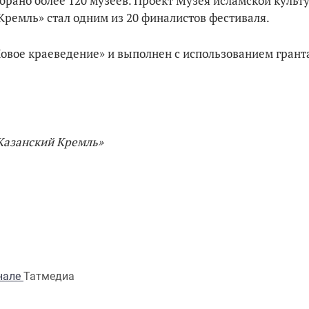
брано более 120 музеев. Проект Музея исламской культ
Кремль» стал одним из 20 финалистов фестиваля.
 Новое краеведение» и выполнен с использованием гран
Казанский Кремль»
анале
Татмедиа