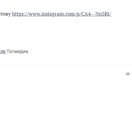
итову
https://www.instagram.com/p/CA4--7tn3Kt/
але
Татмедиа