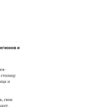
егионов и
ея-
 столицу
ица и
а, свои
карт,