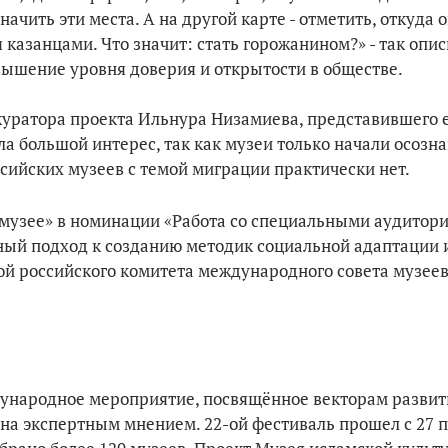
чить эти места. А на другой карте - отметить, откуда о
 казанцами. Что значит: стать горожанином?» - так опи
вышение уровня доверия и открытости в обществе.
куратора проекта Ильнура Низамиева, представившего е
а большой интерес, так как музеи только начали осозн
ссийских музеев с темой миграции практически нет.
рмузее» в номинации «Работа со специальными аудитор
ный подход к созданию методик социальной адаптации 
ой российского комитета международного совета музее
ународное мероприятие, посвящённое векторам развит
ена экспертным мнением. 22-ой фестиваль прошел с 27 п