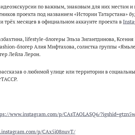
видеоэкскурсии по важным, знаковым для них местам и
тников проекта под названием «Истории Татарстана» буд
и трёх месяцев в официальном аккаунте проекта в
Inst
ахтина, lifestyle-блогеры Эльза Зигантдинова, Ксения
ashion-блогер Алия Мифтахова, солистка группы «Ямьл
гер Лейла Лерон.
ассказав о любимой улице или территории в социальных
тТАССР.
tps://www.instagram.com/p/CAsTAOLASQ6/?igshid=gtzn5
.instagram.com/p/CAx5i08nuvT/