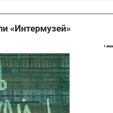
ли «Интермузей»
1 июн