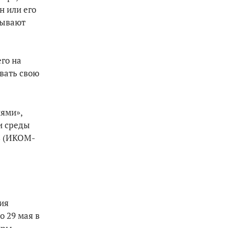
н или его
сывают
го на
авать свою
иями»,
и среды
в (ИКОМ-
ия
о 29 мая в