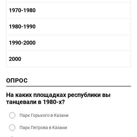
1950-1960 промышленность
1960-1970 история
1970-1980
1950-1960 культура
1960 - 1970 социальные объекты
1960-1970 промышленность
1970-1980 история
1980-1990
1960-1970 культура
1970-1980 промышленность
1970-1980 культура
1980 -1990 история
1990-2000
1970 - 1980 быт
1980-1990 промышленность
1980-1990 культура
1990-2000 история
2000
1980 - 1990 быт
1990-2000 промышленность
1990-2000 культура
2000 история
ОПРОС
2000 промышленность
2000 культура
На каких площадках республики вы
танцевали в 1980-х?
Парк Горького в Казани
Парк Петрова в Казани