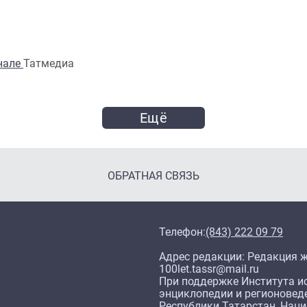
анале
Татмедиа
Ещё
ОБРАТНАЯ СВЯЗЬ
Телефон:
(843) 222 09 79
Адрес редакции: Редакция жу
100let.tassr@mail.ru
При поддержке Института ис
энциклопедии и регионовед
Республики Татарстан, Нац