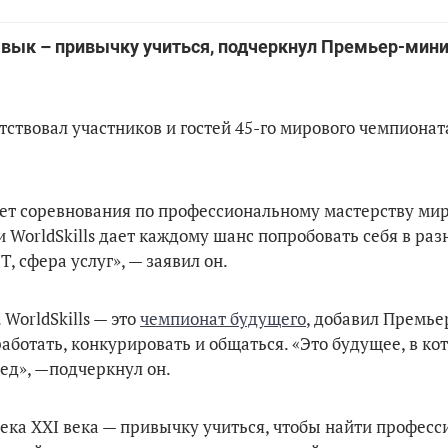
вык – привычку учиться, подчеркнул Премьер-мин
твовал участников и гостей 45-го мирового чемпионат
ает соревнования по профессиональному мастерству ми
и WorldSkills дает каждому шанс попробовать себя в ра
, сфера услуг», — заявил он.
WorldSkills — это
чемпионат будущего
, добавил Премь
работать, конкурировать и общаться. «Это будущее, в ко
бед», —подчеркнул он.
ека XXI века — привычку учиться, чтобы найти професс