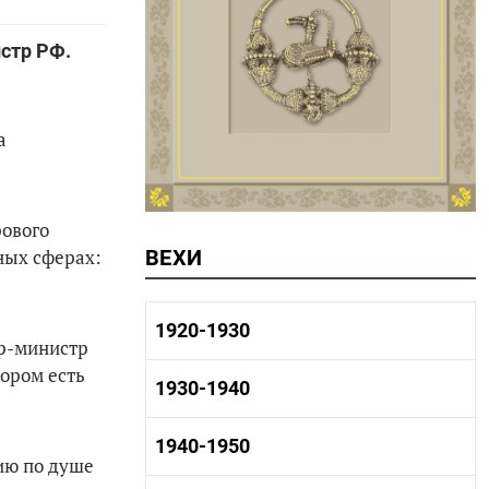
истр РФ.
а
рового
зных сферах:
ВЕХИ
1920-1930
ер-министр
тором есть
1920-1930 история
1930-1940
1920-1930 промышленность
1920-1930 культура
1930-1940 история
1940-1950
ию по душе
1930-1940 промышленность
1930-1940 культура