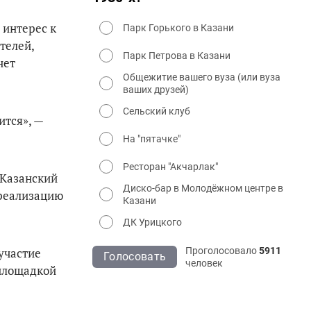
 интерес к
Парк Горького в Казани
телей,
Парк Петрова в Казани
нет
Общежитие вашего вуза (или вуза
ваших друзей)
Сельский клуб
ится», —
На "пятачке"
Ресторан "Акчарлак"
Казанский
Диско-бар в Молодёжном центре в
реализацию
Казани
ДК Урицкого
 участие
Проголосовало
5911
Голосовать
человек
 площадкой