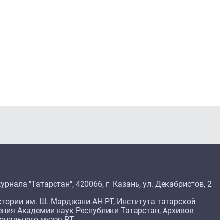
рнала "Татарстан", 420066, г. Казань, ул. Декабристов, 2
тории им. Ш. Марджани АН РТ, Института татарской
ения Академии наук Республики Татарстан, Архивов
ионального музея РТ