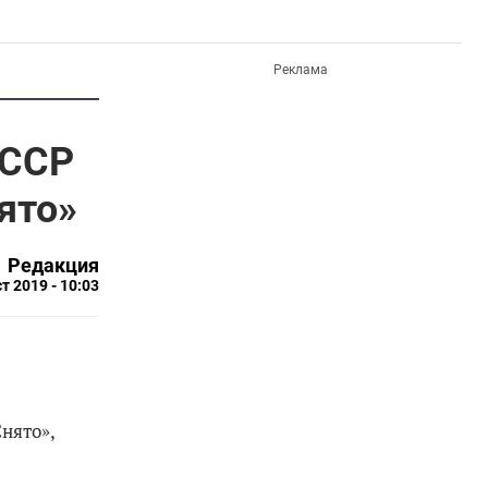
Реклама
АССР
ято»
Редакция
т 2019 - 10:03
нято»,