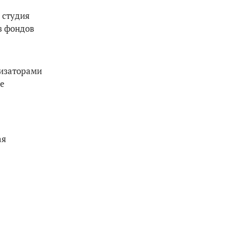
 студия
з фондов
анизаторами
ые
ая