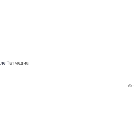
але
Татмедиа