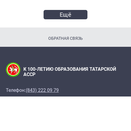
Ещё
ОБРАТНАЯ СВЯЗЬ
К 100-ЛЕТИЮ ОБРАЗОВАНИЯ ТАТАРСКОЙ
АССР
Телефон:
(843) 222 09 79
Адрес редакции: Редакция журнала "Татарстан",
420066, г. Казань, ул. Декабристов, 2
100let.tassr@mail.ru
При поддержке Института истории им. Ш. Марджани
АН РТ, Института татарской энциклопедии и
регионоведения Академии наук Республики