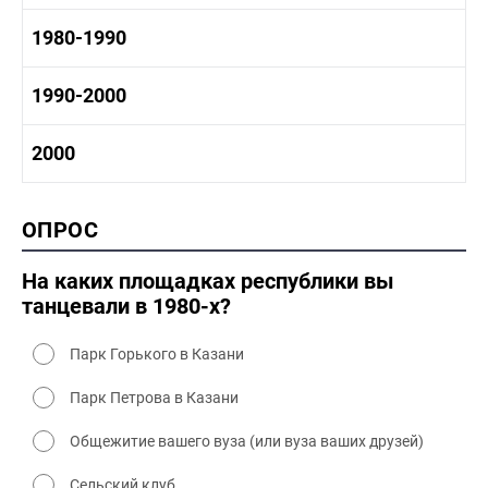
1960-1970 промышленность
1970-1980 история
1980-1990
1960-1970 культура
1970-1980 промышленность
1970-1980 культура
1980 -1990 история
1990-2000
1970 - 1980 быт
1980-1990 промышленность
1980-1990 культура
1990-2000 история
2000
1980 - 1990 быт
1990-2000 промышленность
1990-2000 культура
2000 история
ОПРОС
2000 промышленность
2000 культура
На каких площадках республики вы
танцевали в 1980-х?
Парк Горького в Казани
Парк Петрова в Казани
Общежитие вашего вуза (или вуза ваших друзей)
Сельский клуб