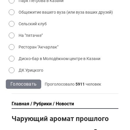
Парк Петрова в Казани
Общежитие вашего вуза (или вуза ваших друзей)
Сельский клуб
На "пятачке"
Ресторан "Акчарлак"
Диско-бар в Молодёжном центре в Казани
ДК Урицкого
Голосовать
Проголосовало
5911
человек
Главная
Рубрики
Новости
Чарующий аромат прошлого