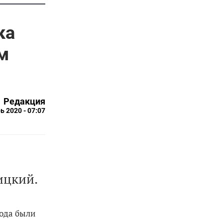
ка
м
Редакция
ь 2020 - 07:07
ицкий.
вода были