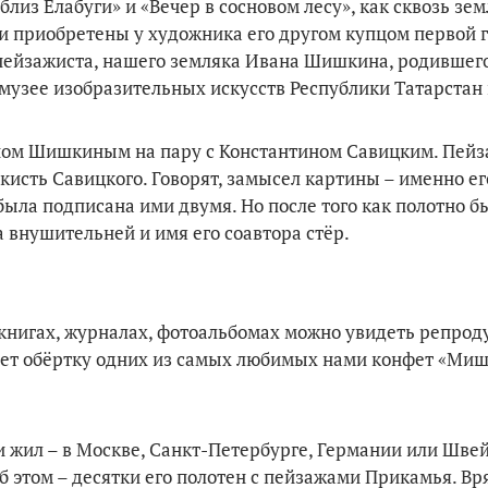
из Елабуги» и «Вечер в сосновом лесу», как сквозь зе
и приобретены у художника его другом купцом первой 
пейзажиста, нашего земляка Ивана Шишкина, родившего
 музее изобразительных искусств Республики Татарстан
аном Шишкиным на пару с Константином Савицким. Пейз
сть Савицкого. Говорят, замысел картины – именно его
была подписана ими двумя. Но после того как полотно б
 внушительней и имя его соавтора стёр.
 книгах, журналах, фотоальбомах можно увидеть репрод
шает обёртку одних из самых любимых нами конфет «Ми
 жил – в Москве, Санкт-Петербурге, Германии или Шве
б этом – десятки его полотен с пейзажами Прикамья. Вря