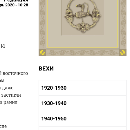
рь 2020 - 10:28
 и
ВЕХИ
 восточного
ом
л даже
1920-1930
 застигли
 и ранил
1920-1930 история
1930-1940
1920-1930 промышленность
1920-1930 культура
1930-1940 история
1940-1950
1930-1940 промышленность
сле
1930-1940 культура