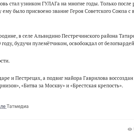
овь стал узником ГУЛАГа на многие годы. Только после
ду ему было присвоено звание Героя Советского Союза с
родине, в селе Альвидино Пестречинского района Татарс
 году, будучи пулемётчиком, освобождал от белогвардей
сти.
даре и Пестрецах, а подвиг майора Гаврилова воссоздан
низон», «Битва за Москву» и «Брестская крепость».
але
Татмедиа