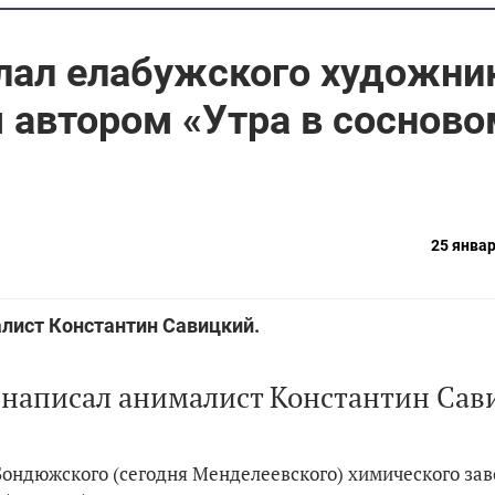
лал елабужского художни
автором «Утра в сосново
25 январ
лист Константин Савицкий.
 написал анималист Константин Сав
Бондюжского (сегодня Менделеевского) химического за