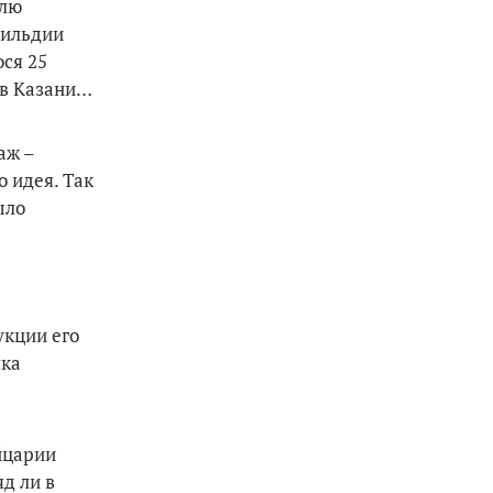
млю
гильдии
ся 25
 в Казани…
аж –
 идея. Так
ыло
укции его
шка
йцарии
д ли в