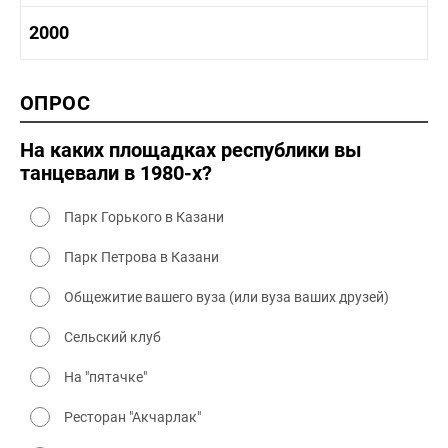
1980-1990 культура
1990-2000 история
2000
1980 - 1990 быт
1990-2000 промышленность
1990-2000 культура
2000 история
ОПРОС
2000 промышленность
2000 культура
На каких площадках республики вы
танцевали в 1980-х?
Парк Горького в Казани
Парк Петрова в Казани
Общежитие вашего вуза (или вуза ваших друзей)
Сельский клуб
На "пятачке"
Ресторан "Акчарлак"