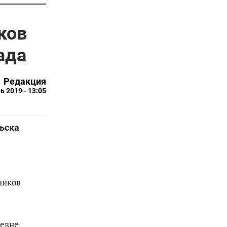
ков
ада
Редакция
ь 2019 - 13:05
льска
ников
аевне