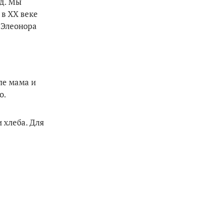
ад. Мы
 в XX веке
 Элеонора
ле мама и
о.
 хлеба. Для