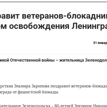
авит ветеранов-блокадни
ием освобождения Ленингр
31 январ
ликой Отечественной войны – жительница Зеленодо
арстана Эльмира Зарипова поздравит ветеранов-блокад
нграда от фашистской блокады.
жительнице Зеленодольска – 80-летней Элеоноре Никол