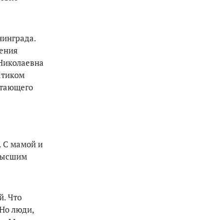
нинграда.
дения
 Николаевна
атиком
стающего
. С мамой и
 Высшим
й. Что
 Но люди,