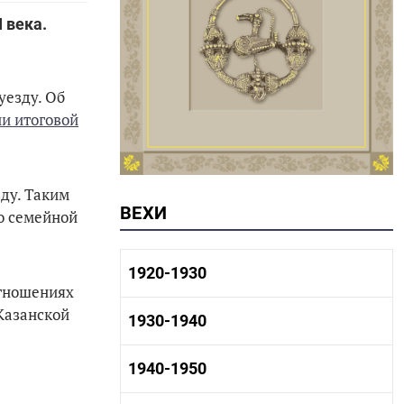
I века.
уезду. Об
и итоговой
ду. Таким
ВЕХИ
по семейной
1920-1930
отношениях
 Казанской
1920-1930 история
1930-1940
1920-1930 промышленность
1920-1930 культура
1930-1940 история
1940-1950
1930-1940 промышленность
1930-1940 культура