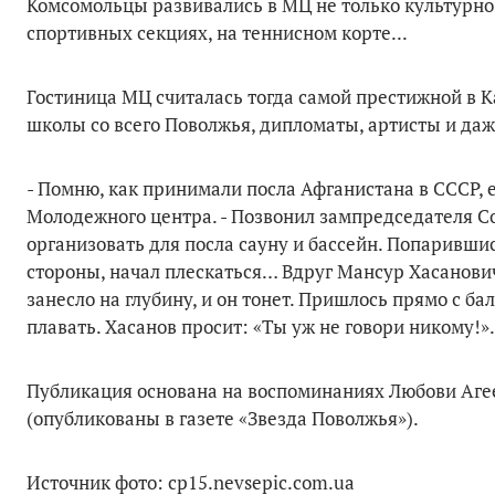
Комсомольцы развивались в МЦ не только культурно, 
спортивных секциях, на теннисном корте...
Гостиница МЦ считалась тогда самой престижной в К
школы со всего Поволжья, дипломаты, артисты и да
- Помню, как принимали посла Афганистана в СССР, е
Молодежного центра. - Позвонил зампредседателя С
организовать для посла сауну и бассейн. Попарившис
стороны, начал плескаться… Вдруг Мансур Хасанович 
занесло на глубину, и он тонет. Пришлось прямо с бал
плавать. Хасанов просит: «Ты уж не говори никому!».
Публикация основана на воспоминаниях Любови Агее
(опубликованы в газете «Звезда Поволжья»).
Источник фото: cp15.nevsepic.com.ua