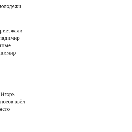
 молодежи
приезжали
Владимир
стные
ладимир
 Игорь
опосов ввёл
него