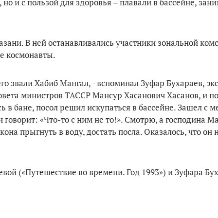
но и с пользой для здоровья – плавали в бассейне, зани
азани. В ней останавливались участники зональной ком
же космонавты.
го звали Хабиб Мангал, - вспоминал Зуфар Бухараев, эк
овета министров ТАССР Мансур Хасанович Хасанов, и п
ь в бане, посол решил искупаться в бассейне. Зашел с м
говорит: «Что-то с ним не то!». Смотрю, а господина М
кона прыгнуть в воду, достать посла. Оказалось, что он 
вой («Путешествие во времени. Год 1993») и Зуфара Бу