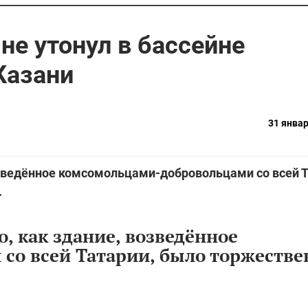
не утонул в бассейне
Казани
31 январ
возведённое комсомольцами-добровольцами со всей Т
.
о, как здание, возведённое
со всей Татарии, было торжестве