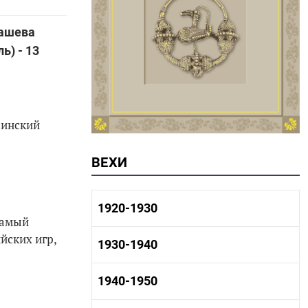
машева
ь) - 13
аинский
ВЕХИ
1920-1930
самый
йских игр,
1920-1930 история
1930-1940
1920-1930 промышленность
1920-1930 культура
1930-1940 история
1940-1950
1930-1940 промышленность
1930-1940 культура