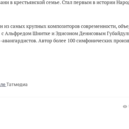
зани в крестьянской семье. Стал первым в истории Нар
один из самых крупных композиторов современности, об
те с Альфредом Шнитке и Эдисоном Денисовым Губайдул
-авангардистов. Автор более 100 симфонических произ
але
Татмедиа