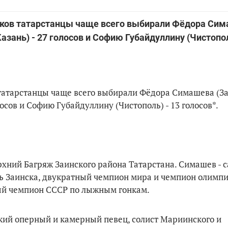
яков татарстанцы чаще всего выбирали Фёдора Си
азань) - 27 голосов и Софию Губайдуллину (Чистопол
татарстанцы чаще всего выбирали Фёдора Симашева (З
лосов и Софию Губайдуллину (Чистополь) - 13 голосов*.
Верхний Багряж Заинского района Татарстана. Симашев - 
ь Заинска, двукратный чемпион мира и чемпион олимпи
ый чемпион СССР по лыжным гонкам.
усский оперный и камерный певец, солист Мариинского и