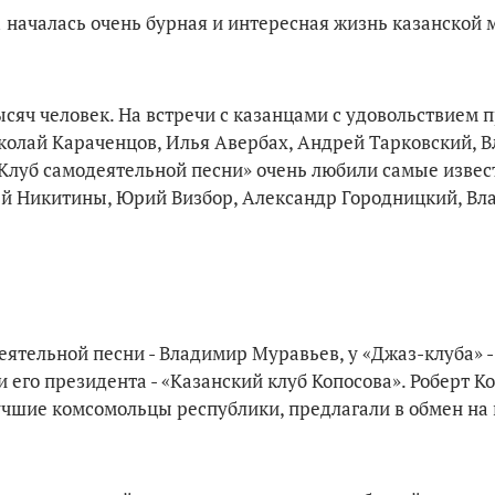
 1 началась очень бурная и интересная жизнь казанской
ысяч человек. На встречи с казанцами с удовольствием 
колай Караченцов, Илья Авербах, Андрей Тарковский, 
«Клуб самодеятельной песни» очень любили самые изве
ей Никитины, Юрий Визбор, Александр Городницкий, В
еятельной песни - Владимир Муравьев, у «Джаз-клуба» -
и его президента - «Казанский клуб Копосова». Роберт К
учшие комсомольцы республики, предлагали в обмен на 