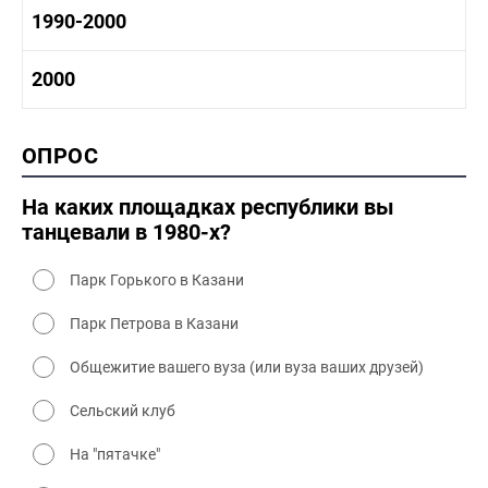
1970-1980 культура
1980 -1990 история
1990-2000
1970 - 1980 быт
1980-1990 промышленность
1980-1990 культура
1990-2000 история
2000
1980 - 1990 быт
1990-2000 промышленность
1990-2000 культура
2000 история
ОПРОС
2000 промышленность
2000 культура
На каких площадках республики вы
танцевали в 1980-х?
Парк Горького в Казани
Парк Петрова в Казани
Общежитие вашего вуза (или вуза ваших друзей)
Сельский клуб
На "пятачке"