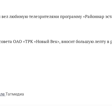
он вел любимую телезрителями программу «Районнар эст
совета ОАО «ТРК «Новый Век», вносит большую лепту в 
але
Татмедиа