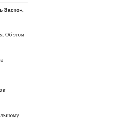
ь Экспо».
я. Об этом
ма
е
ная
Большому