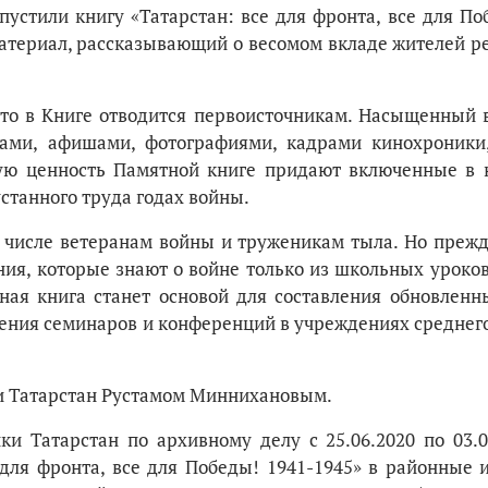
устили книгу «Татарстан: все для фронта, все для По
материал, рассказывающий о весомом вкладе жителей р
то в Книге отводится первоисточникам. Насыщенный 
тами, афишами, фотографиями, кадрами кинохроники
бую ценность Памятной книге придают включенные в 
станного труда годах войны.
м числе ветеранам войны и труженикам тыла. Но прежд
ния, которые знают о войне только из школьных уроко
ная книга станет основой для составления обновлен
дения семинаров и конференций в учреждениях среднег
и Татарстан Рустамом Миннихановым.
ки Татарстан по архивному делу с 25.06.2020 по 03.0
 для фронта, все для Победы! 1941-1945» в районные