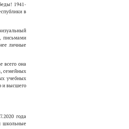
беды! 1941-
еспублики в
визуальный
, письмами
нее личные
е всего она
в, семейных
ных учебных
о и высшего
7.2020 года
 и школьные