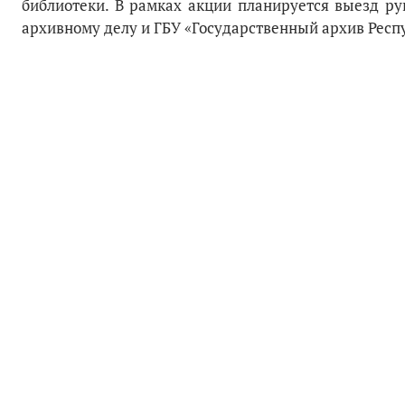
библиотеки. В рамках акции планируется выезд ру
архивному делу и ГБУ «Государственный архив Респу
Следите за самым важным и интересным в
Telegram-к
К 100-ЛЕТИЮ ОБРАЗОВАНИЯ ТАТАРСКОЙ АССР