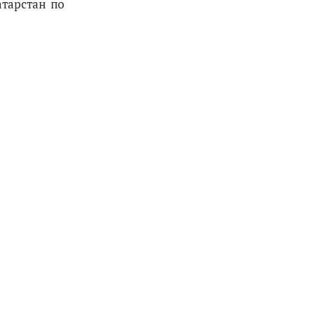
атарстан по
рнала "Татарстан", 420066, г. Казань, ул. Декабристов, 2