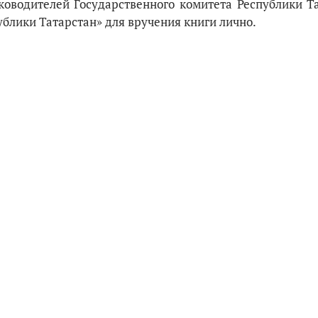
ководителей Государственного комитета Республики Т
блики Татарстан» для вручения книги лично.
анале
Татмедиа
Ещё
ОБРАТНАЯ СВЯЗЬ
Телефон:
(843) 222 09 79
Адрес редакции: Редакция жу
100let.tassr@mail.ru