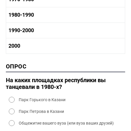
1960 - 1970 социальные объекты
1960-1970 промышленность
1970-1980 история
1980-1990
1960-1970 культура
1970-1980 промышленность
1970-1980 культура
1980 -1990 история
1990-2000
1970 - 1980 быт
1980-1990 промышленность
1980-1990 культура
1990-2000 история
2000
1980 - 1990 быт
1990-2000 промышленность
1990-2000 культура
2000 история
ОПРОС
2000 промышленность
2000 культура
На каких площадках республики вы
танцевали в 1980-х?
Парк Горького в Казани
Парк Петрова в Казани
Общежитие вашего вуза (или вуза ваших друзей)