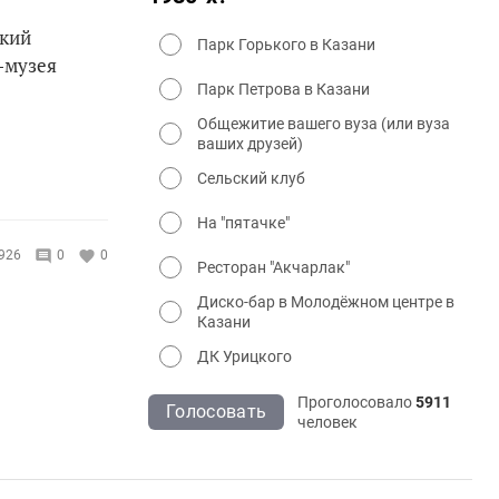
ский
Парк Горького в Казани
-музея
Парк Петрова в Казани
Общежитие вашего вуза (или вуза
ваших друзей)
Сельский клуб
На "пятачке"
926
0
0
Ресторан "Акчарлак"
Диско-бар в Молодёжном центре в
Казани
ДК Урицкого
Проголосовало
5911
Голосовать
человек