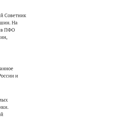
ый Советник
шин. На
 в ПФО
ин,
данное
оссии и
имых
ики.
ой