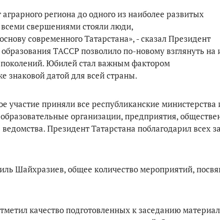
аграрного региона до одного из наиболее развитых
а всеми свершениями стояли люди,
снову современного Татарстана», - сказал Президент
я образования ТАССР позволило по-новому взглянуть на 
 поколений. Юбилей стал важным фактором
же знаковой датой для всей страны.
ое участие приняли все республиканские министерства 
 образовательные организации, предприятия, обществ
едомства. Президент Татарстана поблагодарил всех за
иль Шайхразиев, общее количество мероприятий, посв
метил качество подготовленных к заседанию материал