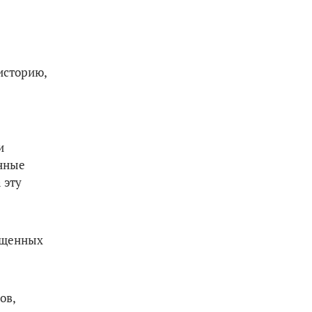
историю,
и
енные
 эту
ященных
ов,