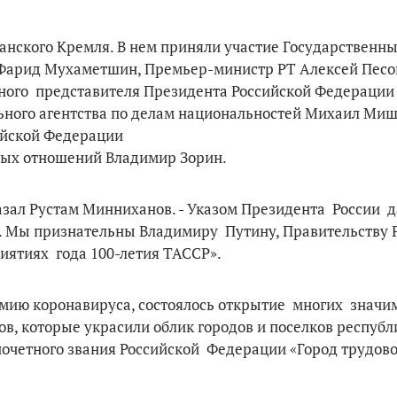
анского Кремля. В нем приняли участие Государственн
 Фарид Мухаметшин, Премьер-министр РТ Алексей Песо
ного представителя Президента Российской Федерации
ьного агентства по делам национальностей Михаил Миш
ийской Федерации
ых отношений Владимир Зорин.
казал Рустам Минниханов. - Указом Президента России 
. Мы признательны Владимиру Путину, Правительству Р
иятиях года 100-летия ТАССР».
емию коронавируса, состоялось открытие многих знач
, которые украсили облик городов и поселков республ
очетного звания Российской Федерации «Город трудов