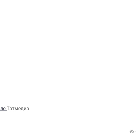
але
Татмедиа