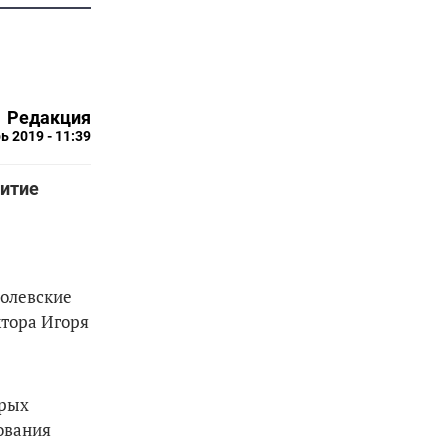
Редакция
ь 2019 - 11:39
витие
полевские
ктора Игоря
орых
ования