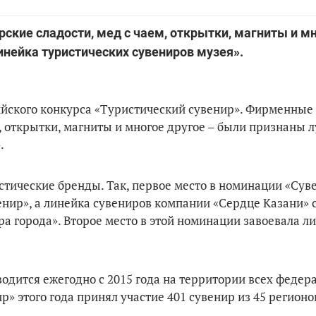
кие сладости, мед с чаем, открытки, магниты и м
нейка туристических сувениров музея».
сийского конкурса «Туристический сувенир». Фирменные
м, открытки, магниты и многое другое – были признаны 
.
стические бренды. Так, первое место в номинации «Сув
енир», а линейка сувениров компании «Сердце Казани» 
а города». Второе место в этой номинации завоевала л
одится ежегодно с 2015 года на территории всех федер
р» этого года принял участие 401 сувенир из 45 регионо