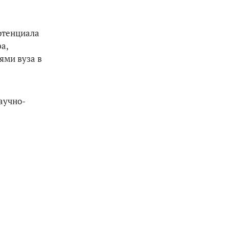
отенциала
а,
ями вуза в
аучно-