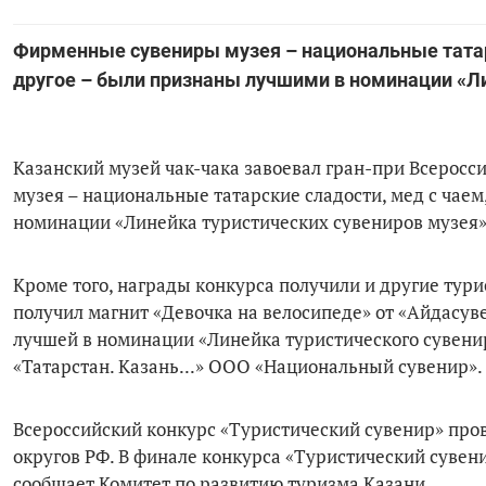
Фирменные сувениры музея – национальные татарс
другое – были признаны лучшими в номинации «Ли
Казанский музей чак-чака завоевал гран-при Всерос
музея – национальные татарские сладости, мед с чае
номинации «Линейка туристических сувениров музея»
Кроме того, награды конкурса получили и другие тури
получил магнит «Девочка на велосипеде» от «Айдасув
лучшей в номинации «Линейка туристического сувенир
«Татарстан. Казань...» ООО «Национальный сувенир».
Всероссийский конкурс «Туристический сувенир» пров
округов РФ. В финале конкурса «Туристический сувени
сообщает Комитет по развитию туризма Казани.