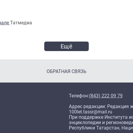
анале
Татмедиа
Ещё
ОБРАТНАЯ СВЯЗЬ
Телефон:
(843) 222 09 79
Адрес редакции: Редакция жу
100let.tassr@mail.ru
При поддержке Института ис
энциклопедии и регионовед
Республики Татарстан, Нац