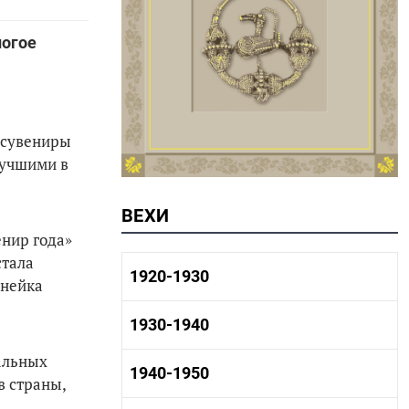
ногое
 сувениры
лучшими в
ВЕХИ
енир года»
стала
1920-1930
инейка
1920-1930 история
1930-1940
1920-1930 промышленность
1920-1930 культура
альных
1930-1940 история
1940-1950
в страны,
1930-1940 промышленность
1930-1940 культура