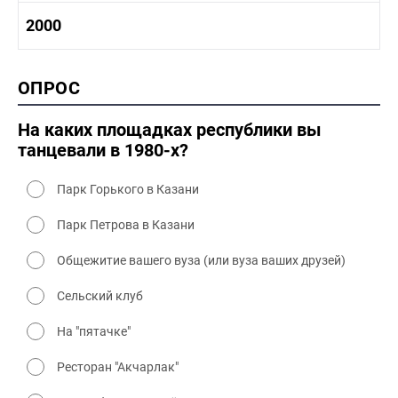
1980-1990 культура
1990-2000 история
2000
1980 - 1990 быт
1990-2000 промышленность
1990-2000 культура
2000 история
ОПРОС
2000 промышленность
2000 культура
На каких площадках республики вы
танцевали в 1980-х?
Парк Горького в Казани
Парк Петрова в Казани
Общежитие вашего вуза (или вуза ваших друзей)
Сельский клуб
На "пятачке"
Ресторан "Акчарлак"