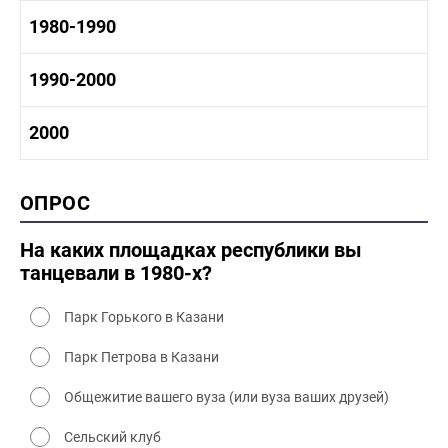
1960-1970 промышленность
1970-1980 история
1980-1990
1960-1970 культура
1970-1980 промышленность
1970-1980 культура
1980 -1990 история
1990-2000
1970 - 1980 быт
1980-1990 промышленность
1980-1990 культура
1990-2000 история
2000
1980 - 1990 быт
1990-2000 промышленность
1990-2000 культура
2000 история
ОПРОС
2000 промышленность
2000 культура
На каких площадках республики вы
танцевали в 1980-х?
Парк Горького в Казани
Парк Петрова в Казани
Общежитие вашего вуза (или вуза ваших друзей)
Сельский клуб