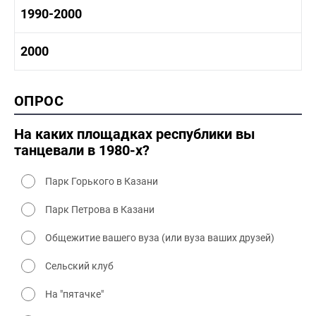
1970-1980 культура
1980 -1990 история
1990-2000
1970 - 1980 быт
1980-1990 промышленность
1980-1990 культура
1990-2000 история
2000
1980 - 1990 быт
1990-2000 промышленность
1990-2000 культура
2000 история
ОПРОС
2000 промышленность
2000 культура
На каких площадках республики вы
танцевали в 1980-х?
Парк Горького в Казани
Парк Петрова в Казани
Общежитие вашего вуза (или вуза ваших друзей)
Сельский клуб
На "пятачке"