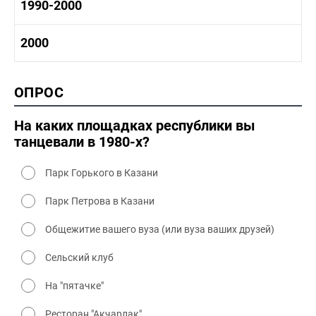
1980 -1990 история
1990-2000
1970 - 1980 быт
1980-1990 промышленность
1980-1990 культура
1990-2000 история
2000
1980 - 1990 быт
1990-2000 промышленность
1990-2000 культура
2000 история
ОПРОС
2000 промышленность
2000 культура
На каких площадках республики вы
танцевали в 1980-х?
Парк Горького в Казани
Парк Петрова в Казани
Общежитие вашего вуза (или вуза ваших друзей)
Сельский клуб
На "пятачке"
Ресторан "Акчарлак"