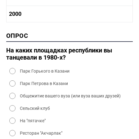
1980-1990 промышленность
1980-1990 культура
1990-2000 история
2000
1980 - 1990 быт
1990-2000 промышленность
1990-2000 культура
2000 история
ОПРОС
2000 промышленность
2000 культура
На каких площадках республики вы
танцевали в 1980-х?
Парк Горького в Казани
Парк Петрова в Казани
Общежитие вашего вуза (или вуза ваших друзей)
Сельский клуб
На "пятачке"
Ресторан "Акчарлак"