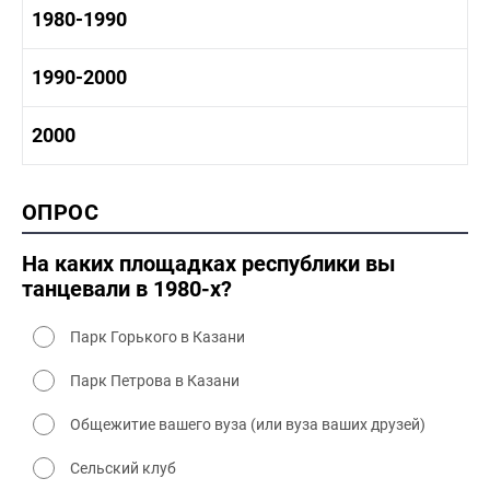
1970-1980 история
1980-1990
1960-1970 культура
1970-1980 промышленность
1970-1980 культура
1980 -1990 история
1990-2000
1970 - 1980 быт
1980-1990 промышленность
1980-1990 культура
1990-2000 история
2000
1980 - 1990 быт
1990-2000 промышленность
1990-2000 культура
2000 история
ОПРОС
2000 промышленность
2000 культура
На каких площадках республики вы
танцевали в 1980-х?
Парк Горького в Казани
Парк Петрова в Казани
Общежитие вашего вуза (или вуза ваших друзей)
Сельский клуб