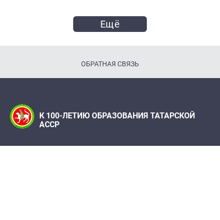
Ещё
ОБРАТНАЯ СВЯЗЬ
К 100-ЛЕТИЮ ОБРАЗОВАНИЯ ТАТАРСКОЙ
АССР
Телефон:
(843) 222 09 79
Адрес редакции: Редакция журнала "Татарстан",
420066, г. Казань, ул. Декабристов, 2
100let.tassr@mail.ru
При поддержке Института истории им. Ш. Марджани
АН РТ, Института татарской энциклопедии и
регионоведения Академии наук Республики