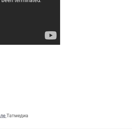
але
Татмедиа