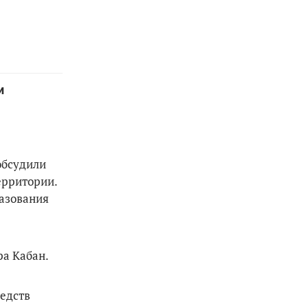
и
обсудили
ерритории.
разования
ра Кабан.
редств