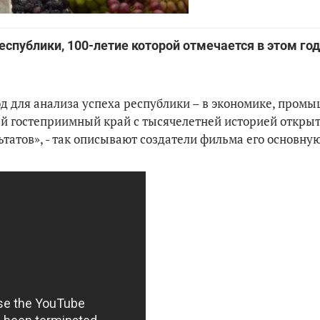
еспублики, 100-летие которой отмечается в этом год
од для анализа успеха республики – в экономике, пром
ый гостеприимный край с тысячелетней историей откры
ьтатов», - так описывают создатели фильма его основну