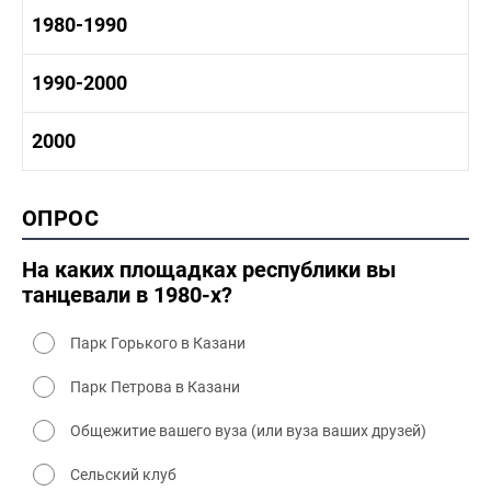
1960-1970 промышленность
1970-1980 история
1980-1990
1960-1970 культура
1970-1980 промышленность
1970-1980 культура
1980 -1990 история
1990-2000
1970 - 1980 быт
1980-1990 промышленность
1980-1990 культура
1990-2000 история
2000
1980 - 1990 быт
1990-2000 промышленность
1990-2000 культура
2000 история
ОПРОС
2000 промышленность
2000 культура
На каких площадках республики вы
танцевали в 1980-х?
Парк Горького в Казани
Парк Петрова в Казани
Общежитие вашего вуза (или вуза ваших друзей)
Сельский клуб