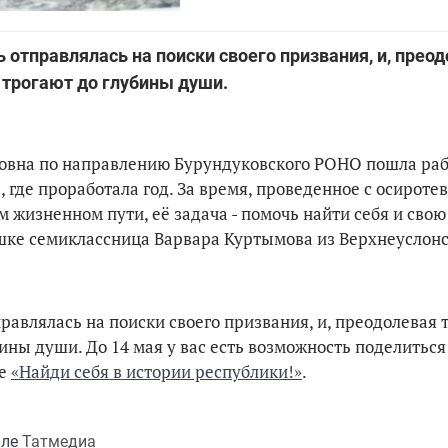
 отправлялась на поиски своего призвания, и, прео
, трогают до глубины души.
ановна по направлению Бурундуковского РОНО пошла ра
где проработала год. За время, проведенное с осирот
м жизненном пути, её задача - помочь найти себя и свою
ушке семиклассница Варвара Куртымова из Верхнеуслон
равлялась на поиски своего призвания, и, преодолевая 
бины души. До 14 мая у вас есть возможность поделитьс
се
«Найди себя в истории республики!»
.
але
Татмедиа