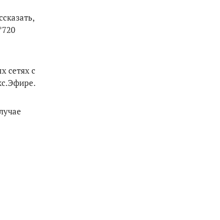
ссказать,
*720
х сетях с
кс.Эфире.
лучае