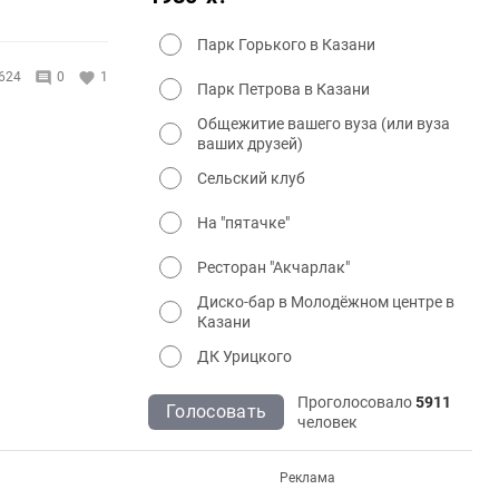
Парк Горького в Казани
624
0
1
Парк Петрова в Казани
Общежитие вашего вуза (или вуза
ваших друзей)
Сельский клуб
На "пятачке"
Ресторан "Акчарлак"
Диско-бар в Молодёжном центре в
Казани
ДК Урицкого
Проголосовало
5911
Голосовать
человек
Реклама