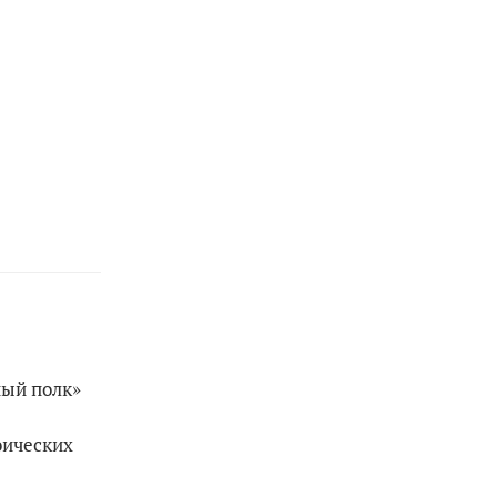
ный полк»
оических