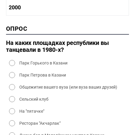
1980-1990 культура
1990-2000 история
2000
1980 - 1990 быт
1990-2000 промышленность
1990-2000 культура
2000 история
ОПРОС
2000 промышленность
2000 культура
На каких площадках республики вы
танцевали в 1980-х?
Парк Горького в Казани
Парк Петрова в Казани
Общежитие вашего вуза (или вуза ваших друзей)
Сельский клуб
На "пятачке"
Ресторан "Акчарлак"