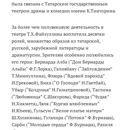
была связана с Татарским государственным
театром драмы и комедии имени К.Тинчурина.
За более чем полувековую деятельность в
театре Т.Х.Файзуллина воплотила десятки
ролей, множество образов из татарской,
русской, зарубежной литературы и
драматургии. Зрителям особенно полюбились
его герои: Бернарда Алба (“Дом Бернарды
Альбы” Ф.Г.Лорка), Галиябану (“Заблуждение”
Т.Миннуллина), Флюра (“Вдовий пароход”
И.Грековой), Бика (“О Господи” Н.Гаетбай),
Убыр (“Колдунья” Н.Гиматдиновой), Таслима
(“Любовница” С.Шакурова), Фарида (“Чудак”
Н.Хикмета),Ляля (“Курган влюбленных”
И.Юзеев), Гульсум (“Белое платье матери”
Ш.Хусаинова), Гульчира (“Потоки” Ф.Бурнаша),
Сарби (“Молодые сердца” Ф.Бурнаша), Рахиля