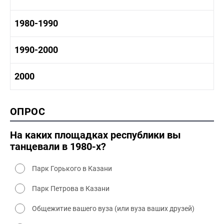
1960 - 1970 социальные объекты
1960-1970 промышленность
1970-1980 история
1980-1990
1960-1970 культура
1970-1980 промышленность
1970-1980 культура
1980 -1990 история
1990-2000
1970 - 1980 быт
1980-1990 промышленность
1980-1990 культура
1990-2000 история
2000
1980 - 1990 быт
1990-2000 промышленность
1990-2000 культура
2000 история
ОПРОС
2000 промышленность
2000 культура
На каких площадках республики вы
танцевали в 1980-х?
Парк Горького в Казани
Парк Петрова в Казани
Общежитие вашего вуза (или вуза ваших друзей)