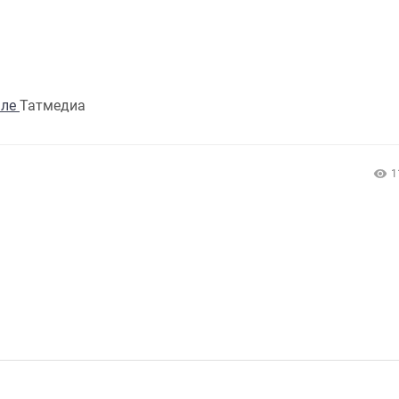
але
Татмедиа
1