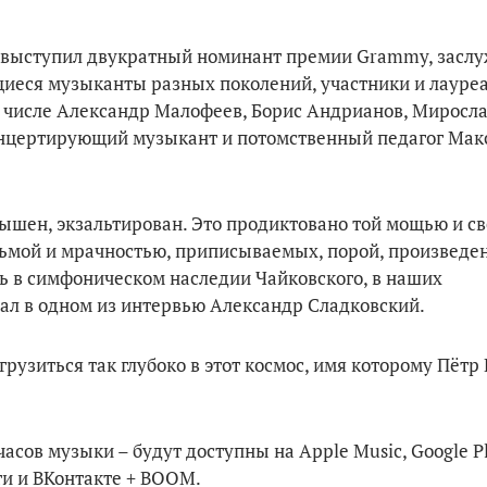
al выступил двукратный номинант премии Grammy, засл
щиеся музыканты разных поколений, участники и лауре
 числе Александр Малофеев, Борис Андрианов, Миросл
онцертирующий музыкант и потомственный педагог Мак
ышен, экзальтирован. Это продиктовано той мощью и св
тьмой и мрачностью, приписываемых, порой, произведе
ть в симфоническом наследии Чайковского, в наших
азал в одном из интервью Александр Сладковский.
грузиться так глубоко в этот космос, имя которому Пётр
часов музыки – будут доступны на Apple Music, Google Pla
ети и ВКонтакте + BOOM.