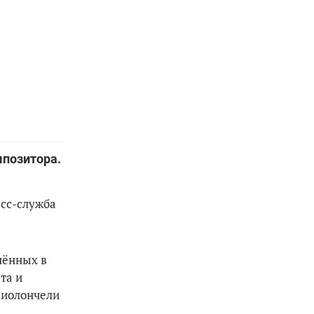
мпозитора.
есс-служба
нённых в
та и
виолончели