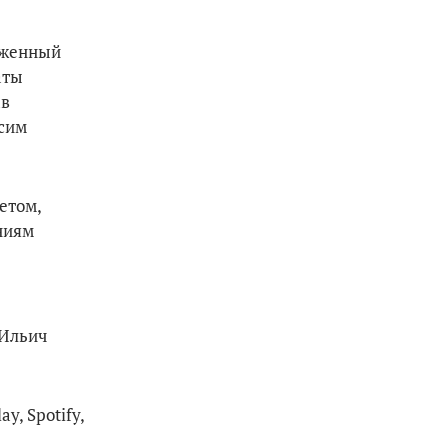
уженный
аты
ав
сим
етом,
ниям
 Ильич
y, Spotify,