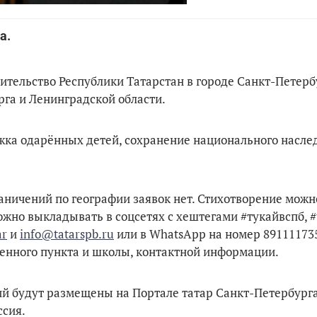
а.
тельство Республики Татарстан в городе Санкт-Петерб
рга и Ленинградской области.
жка одарённых детей, сохранение национального насле
раничений по географии заявок нет. Стихотворение можн
ожно выкладывать в соцсетях с хештегами #тукайвспб, #
ar
и
info@tatarspb.ru
или в WhatsApp на номер 89111173
ленного пункта и школы, контактной информации.
ий будут размещены на Портале татар Санкт-Петербурга
ссия.