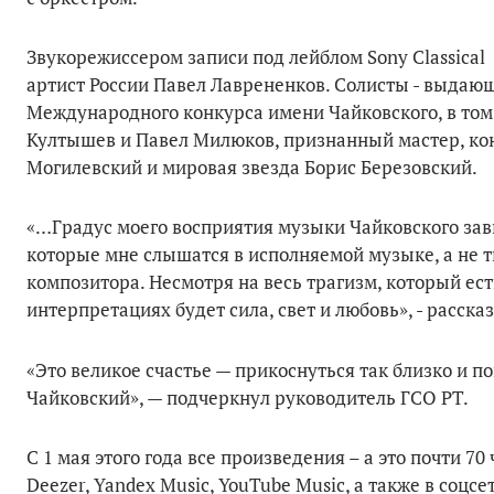
Звукорежиссером записи под лейблом Sony Classic
артист России Павел Лаврененков. Солисты - выдаю
Международного конкурса имени Чайковского, в том
Култышев и Павел Милюков, признанный мастер, к
Могилевский и мировая звезда Борис Березовский.
«…Градус моего восприятия музыки Чайковского зав
которые мне слышатся в исполняемой музыке, а не 
композитора. Несмотря на весь трагизм, который ес
интерпретациях будет сила, свет и любовь», - расск
«Это великое счастье — прикоснуться так близко и по
Чайковский», — подчеркнул руководитель ГСО РТ.
С 1 мая этого года все произведения – а это почти 70 
Deezer, Yandex Music, YouTube Music, а также в соцс