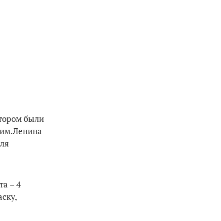
отором были
 им.Ленина
для
а – 4
аску,