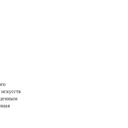
ого
 искусств
сценным
очная