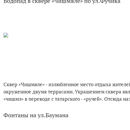
Водопад в сквере «Чишмяле» по ул.Фучика
Сквер «Чишмяле» - излюбленное место отдыха жителей
окруженное двумя террасами. Украшением сквера явля
«чишмэ» в переводе с татарского - «ручей». Отсюда на
Фонтаны на ул.Баумана