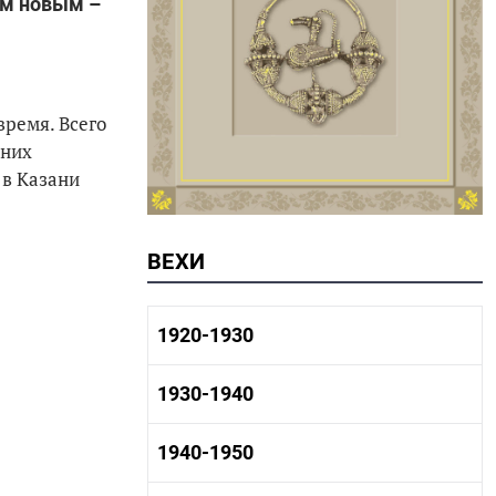
ым новым –
время. Всего
 них
 в Казани
ВЕХИ
1920-1930
1920-1930 история
1930-1940
1920-1930 промышленность
1920-1930 культура
1930-1940 история
1940-1950
1930-1940 промышленность
1930-1940 культура