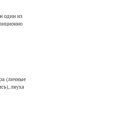
н один из
озиционно
гра (личные
сь), ляуха