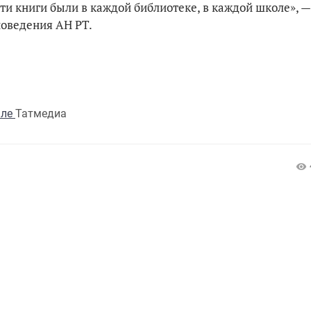
ти книги были в каждой библиотеке, в каждой школе», —
новедения АН РТ.
але
Татмедиа