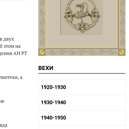
в двух
б этом на
дения АН РТ
ВЕХИ
лиотеки, а
1920-1930
не
1920-1930 история
1930-1940
1920-1930 промышленность
1920-1930 культура
1930-1940 история
1940-1950
1930-1940 промышленность
яда
1930-1940 культура