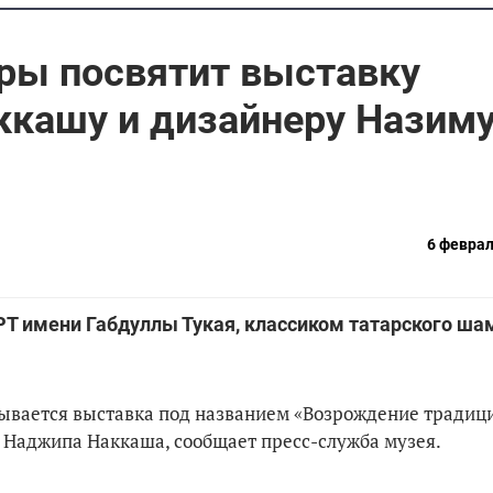
ры посвятит выставку
ккашу и дизайнеру Назим
6 феврал
Т имени Габдуллы Тукая, классиком татарского ш
крывается выставка под названием «Возрождение традиц
ю Наджипа Наккаша, сообщает пресс-служба музея.