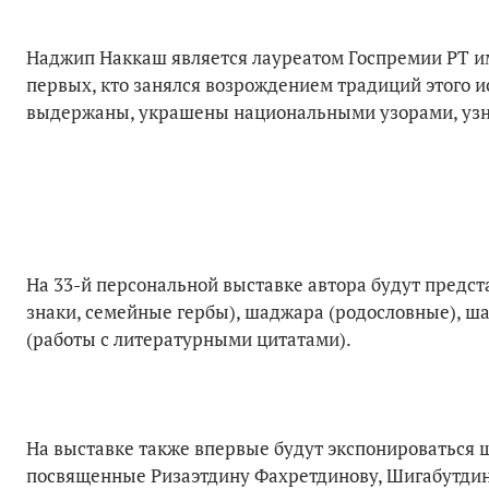
Наджип Наккаш является лауреатом Госпремии РТ им
первых, кто занялся возрождением традиций этого и
выдержаны, украшены национальными узорами, уз
На 33-й персональной выставке автора будут предст
знаки, семейные гербы), шаджара (родословные), ш
(работы с литературными цитатами).
На выставке также впервые будут экспонироваться ш
посвященные Ризаэтдину Фахретдинову, Шигабутдин