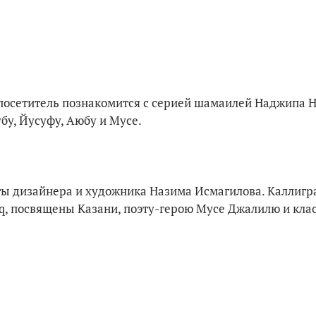
посетитель познакомится с серией шамаилей Наджипа 
у, Йусуфу, Аюбу и Мусе.
ты дизайнера и художника Назима Исмагилова. Каллиг
aq, посвящены Казани, поэту-герою Мусе Джалилю и кла