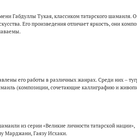
ени Габдуллы Тукая, классиком татарского шамаиля. О
скусства. Его произведения отличает яркость, они комп
наваемы.
авлены его работы в различных жанрах. Среди них – ту
амаиль (композиции, сочетающие каллиграфию и живопи
амаили из серии «Великие личности татарской нации»,
у Марджани, Гаязу Исхаки.