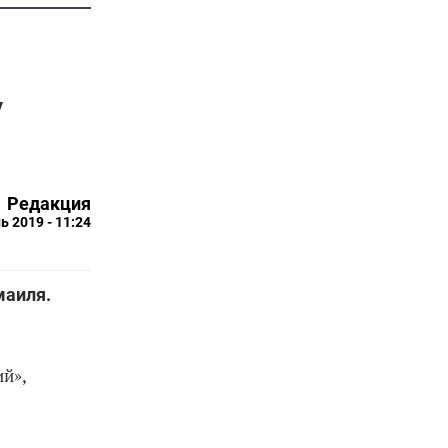
у
Редакция
ь 2019 - 11:24
амаиля.
ий»,