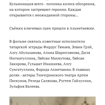
Кульминация всего - поломка колеса обозрения,
на котором застревают героини. Каждая
открывается с неожиданной стороны...
Съёмки ключевых сцен прошли в Альметьевске.
В фильме снялись известные исполнители
татарской эстрады Фирдус Тямаев, Элвин Грэй,
Алсу Абульханова, Алина Шарипзянова, Диля
Нигматуллина, Ляйсан Махмутова, Ляйсан
Закирова, Гульшат Имамиева, Алсу
Сунгатуллина, Фарида Ахметшина. В главных
ролях - актеры Тинчуринского театра Артем
Пискунов, Резеда Саляхова, Рустем Гайзуллин,
Зульфия Валеева.