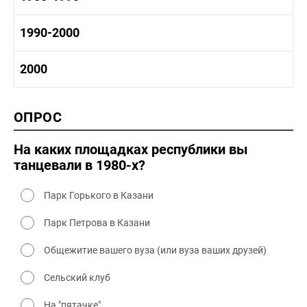
1970-1980 промышленность
1970-1980 культура
1980 -1990 история
1990-2000
1970 - 1980 быт
1980-1990 промышленность
1980-1990 культура
1990-2000 история
2000
1980 - 1990 быт
1990-2000 промышленность
1990-2000 культура
2000 история
ОПРОС
2000 промышленность
2000 культура
На каких площадках республики вы
танцевали в 1980-х?
Парк Горького в Казани
Парк Петрова в Казани
Общежитие вашего вуза (или вуза ваших друзей)
Сельский клуб
На "пятачке"