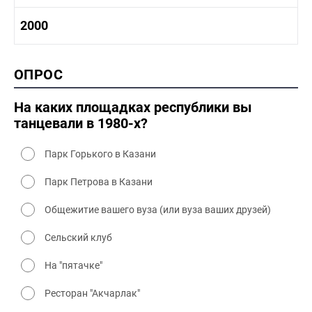
1980-1990 культура
1990-2000 история
2000
1980 - 1990 быт
1990-2000 промышленность
1990-2000 культура
2000 история
ОПРОС
2000 промышленность
2000 культура
На каких площадках республики вы
танцевали в 1980-х?
Парк Горького в Казани
Парк Петрова в Казани
Общежитие вашего вуза (или вуза ваших друзей)
Сельский клуб
На "пятачке"
Ресторан "Акчарлак"