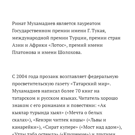
Ринат Мухамадиев является лауреатом
Государственном премии имени Г. Тукая,
международной премии Турции, премии стран
Азии и Африки «Лотос», премий имени
Платонова и имени Шолохова.
С 2004 года прозаик возглавляет федеральную
просветительскую газету «Татарский мир».
Мухамадиев написал более 70 книг на
татарском и русском языках. Читатель хорошо
знаком с его романами и повестями: «Ак
кыялар турында хыял» («Мечта о белых
скалах»), «Кенэри читлек кошы» («Львы и
канарейки»), «Сират купере» («Мост над адом»),
«Утлы таба остендэ» («Крушение») и другими