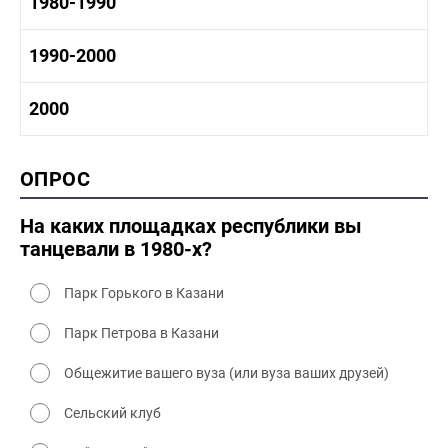
1970-1980 история
1980-1990
1960-1970 культура
1970-1980 промышленность
1970-1980 культура
1980 -1990 история
1990-2000
1970 - 1980 быт
1980-1990 промышленность
1980-1990 культура
1990-2000 история
2000
1980 - 1990 быт
1990-2000 промышленность
1990-2000 культура
2000 история
ОПРОС
2000 промышленность
2000 культура
На каких площадках республики вы
танцевали в 1980-х?
Парк Горького в Казани
Парк Петрова в Казани
Общежитие вашего вуза (или вуза ваших друзей)
Сельский клуб