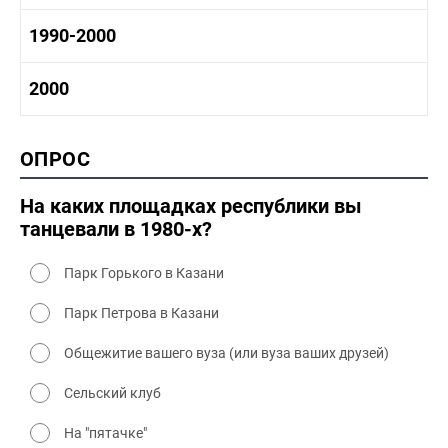
1970-1980 культура
1980 -1990 история
1990-2000
1970 - 1980 быт
1980-1990 промышленность
1980-1990 культура
1990-2000 история
2000
1980 - 1990 быт
1990-2000 промышленность
1990-2000 культура
2000 история
ОПРОС
2000 промышленность
2000 культура
На каких площадках республики вы
танцевали в 1980-х?
Парк Горького в Казани
Парк Петрова в Казани
Общежитие вашего вуза (или вуза ваших друзей)
Сельский клуб
На "пятачке"