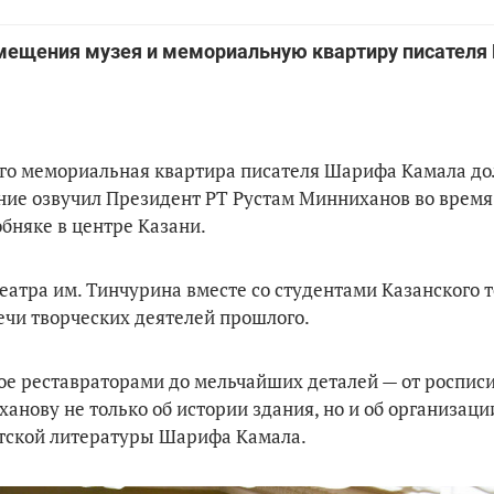
омещения музея и мемориальную квартиру писателя
его мемориальная квартира писателя Шарифа Камала до
ение озвучил Президент РТ Рустам Минниханов во время
бняке в центре Казани.
еатра им. Тинчурина вместе со студентами Казанского 
ечи творческих деятелей прошлого.
ое реставраторами до мельчайших деталей — от росписи
нову не только об истории здания, но и об организаци
ветской литературы Шарифа Камала.