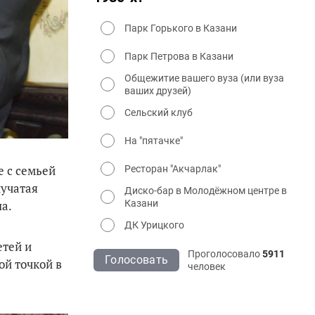
Парк Горького в Казани
Парк Петрова в Казани
Общежитие вашего вуза (или вуза
ваших друзей)
Сельский клуб
На "пятачке"
 с семьей
Ресторан "Акчарлак"
нучатая
Диско-бар в Молодёжном центре в
Казани
а.
ДК Урицкого
етей и
Проголосовало
5911
Голосовать
ой точкой в
человек