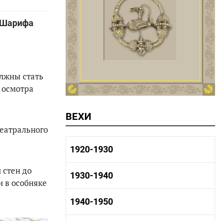
 Шарифа
лжны стать
 осмотра
ВЕХИ
театрального
1920-1930
 стен до
1920-1930 история
1930-1940
и в особняке
1920-1930 промышленность
1920-1930 культура
1930-1940 история
1940-1950
1930-1940 промышленность
1930-1940 культура