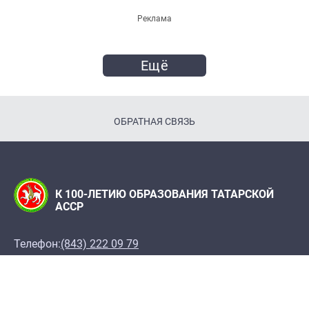
Реклама
Ещё
ОБРАТНАЯ СВЯЗЬ
К 100-ЛЕТИЮ ОБРАЗОВАНИЯ ТАТАРСКОЙ
АССР
Телефон:
(843) 222 09 79
Адрес редакции: Редакция журнала "Татарстан",
420066, г. Казань, ул. Декабристов, 2
100let.tassr@mail.ru
При поддержке Института истории им. Ш. Марджани