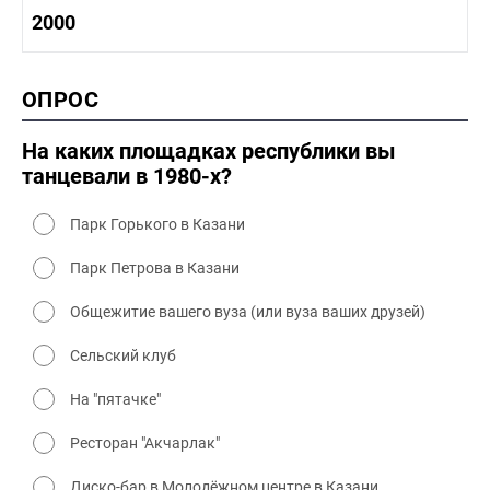
1980-1990 культура
1990-2000 история
2000
1980 - 1990 быт
1990-2000 промышленность
1990-2000 культура
2000 история
ОПРОС
2000 промышленность
2000 культура
На каких площадках республики вы
танцевали в 1980-х?
Парк Горького в Казани
Парк Петрова в Казани
Общежитие вашего вуза (или вуза ваших друзей)
Сельский клуб
На "пятачке"
Ресторан "Акчарлак"
Диско-бар в Молодёжном центре в Казани