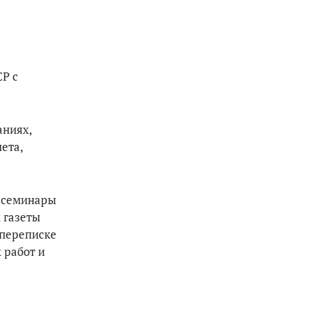
Р с
аниях,
ета,
е семинары
 газеты
 переписке
 работ и