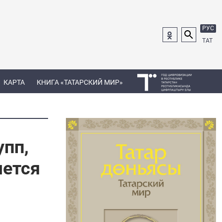
РУС
ТАТ
КАРТА
КНИГА «ТАТАРСКИЙ МИР»
упп,
яется