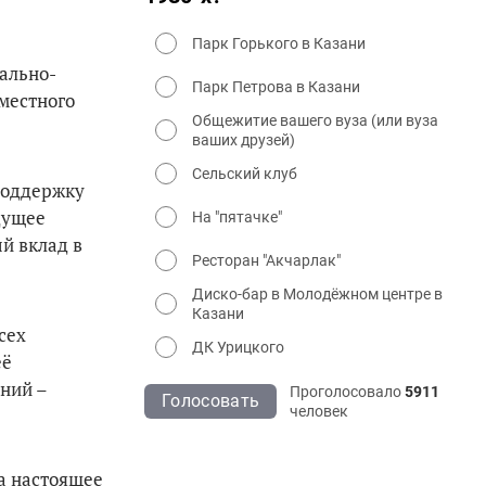
Парк Горького в Казани
ально-
Парк Петрова в Казани
местного
Общежитие вашего вуза (или вуза
ваших друзей)
Сельский клуб
поддержку
дущее
На "пятачке"
й вклад в
Ресторан "Акчарлак"
Диско-бар в Молодёжном центре в
Казани
сех
ДК Урицкого
её
ний –
Проголосовало
5911
Голосовать
человек
а настоящее