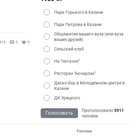
Парк Горького в Казани
Парк Петрова в Казани
Общежитие вашего вуза (или вуза
ваших друзей)
416
0
0
Сельский клуб
На "пятачке"
Ресторан "Акчарлак"
Диско-бар в Молодёжном центре в
Казани
ДК Урицкого
Проголосовало
5911
Голосовать
человек
Реклама