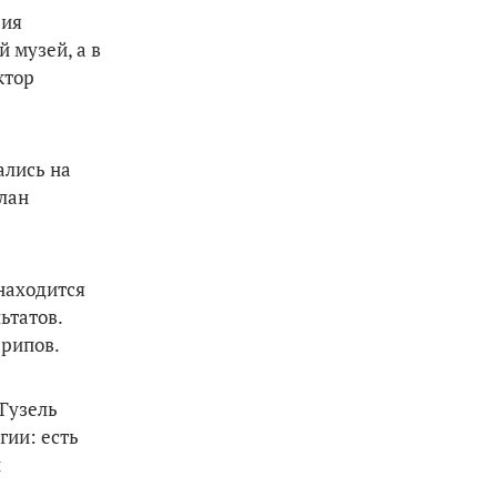
рия
 музей, а в
ктор
ались на
лан
 находится
ьтатов.
арипов.
 Гузель
гии: есть
и