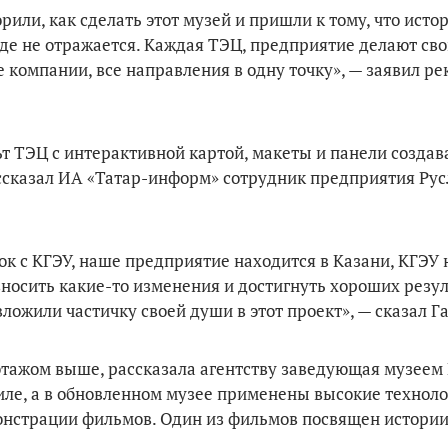
рили, как сделать этот музей и пришли к тому, что исто
де не отражается. Каждая ТЭЦ, предприятие делают свой
е компании, все направления в одну точку», — заявил ре
т ТЭЦ с интерактивной картой, макеты и панели создав
ссказал ИА «Татар-информ» сотрудник предприятия Рус
бок с КГЭУ, наше предприятие находится в Казани, КГЭУ
вносить какие-то изменения и достигнуть хороших резул
ложили частичку своей души в этот проект», — сказал Г
 этажом выше, рассказала агентству заведующая музеем
ле, а в обновленном музее применены высокие техноло
монстрации фильмов. Один из фильмов посвящен истори