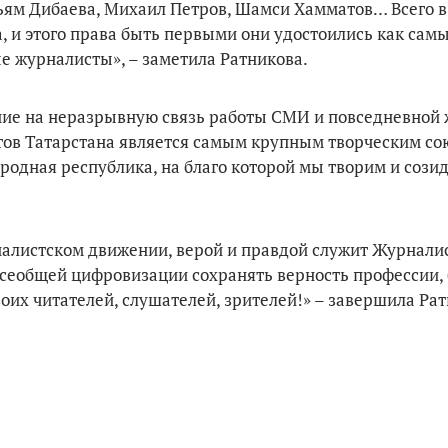
ям Дибаева, Михаил Петров, Шамси Хамматов… Всего в
, и этого права быть первыми они удостоились как сам
 журналисты», – заметила Ратникова.
ние на неразрывную связь работы СМИ и повседневной
тов Татарстана является самым крупным творческим со
одная республика, на благо которой мы творим и созид
рналистском движении, верой и правдой служит Журнали
всеобщей цифровизации сохранять верность профессии,
оих читателей, слушателей, зрителей!» – завершила Рат