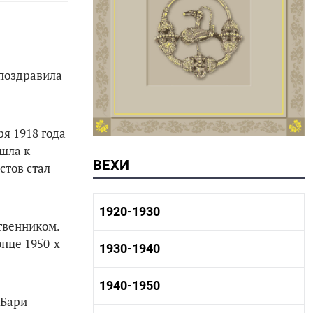
 поздравила
я 1918 года
шла к
ВЕХИ
стов стал
1920-1930
твенником.
онце 1950-х
1920-1930 история
1930-1940
1920-1930 промышленность
1920-1930 культура
1930-1940 история
1940-1950
1930-1940 промышленность
 Бари
1930-1940 культура