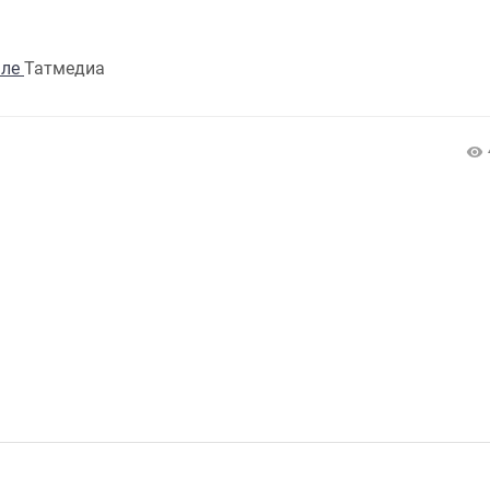
але
Татмедиа