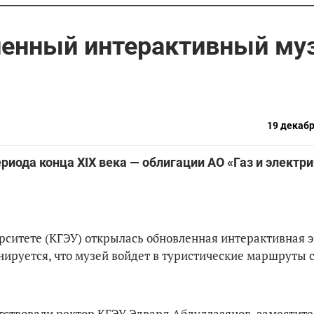
ленный интерактивный муз
19 декабр
иода конца ХIХ века — облигации АО «Газ и электр
рситете (КГЭУ) открылась обновленная интерактивная 
нируется, что музей войдет в туристические маршруты 
ствовали ректор КГЭУ Эдвард Абдуллазянов, заместите