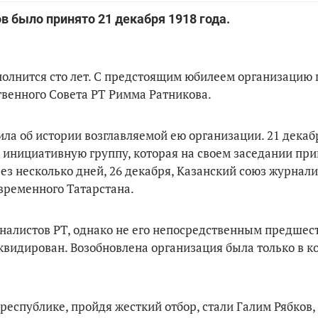
в было принято 21 декабря 1918 года.
сполнится сто лет. С предстоящим юбилеем организацию
твенного Совета РТ Римма Ратникова.
а об истории возглавляемой ею организации. 21 декабр
 инициативную группу, которая на своем заседании при
з несколько дней, 26 декабря, Казанский союз журнали
временного Татарстана.
налистов РТ, однако не его непосредственным предшес
квидирован. Возобновлена организация была только в к
спублике, пройдя жесткий отбор, стали Галим Рябков,