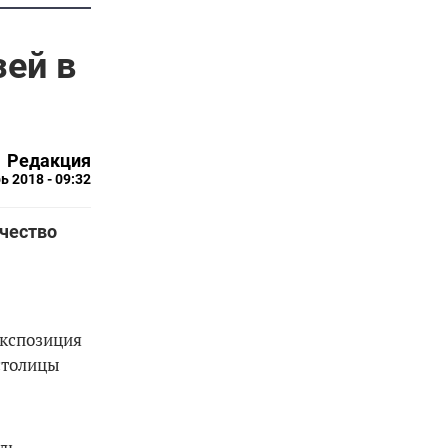
ей в
Редакция
ь 2018 - 09:32
ичество
экспозиция
столицы
ль