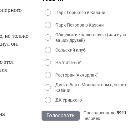
 оперного
Парк Горького в Казани
Парк Петрова в Казани
, не только
Общежитие вашего вуза (или вуза
ваших друзей)
нул он.
Сельский клуб
ю этот
На "пятачке"
вил
Ресторан "Акчарлак"
Диско-бар в Молодёжном центре в
Казани
ДК Урицкого
ия
Проголосовало
5911
Голосовать
человек