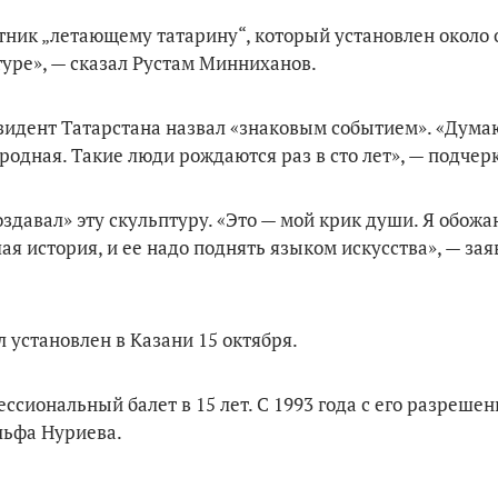
ятник „летающему татарину“, который установлен около
туре», — сказал Рустам Минниханов.
идент Татарстана назвал «знаковым событием». «Думаю
одная. Такие люди рождаются раз в сто лет», — подчерк
оздавал» эту скульптуру. «Это — мой крик души. Я обожа
ая история, и ее надо поднять языком искусства», — зая
 установлен в Казани 15 октября.
сиональный балет в 15 лет. С 1993 года с его разрешен
льфа Нуриева.