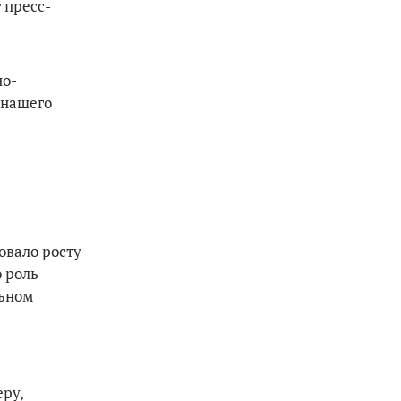
 пресс-
но-
 нашего
овало росту
 роль
льном
ру,