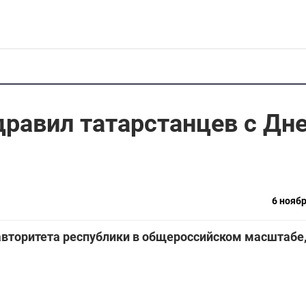
равил татарстанцев с Дн
6 ноябр
авторитета республики в общероссийском масштабе