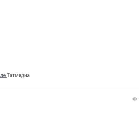
але
Татмедиа