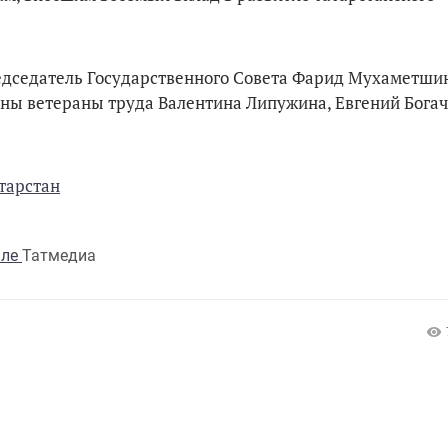
едседатель Государственного Совета Фарид Мухаметши
ены ветераны труда Валентина Липужина, Евгений Богач
тарстан
але
Татмедиа