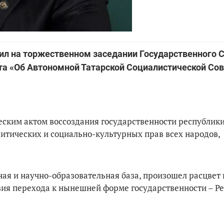
л на торжественном заседании Государственного С
та «Об Автономной Татарской Социалистической Сов
еским актом воссоздания государственности республики
итических и социально-культурных прав всех народов,
ая и научно-образовательная база, произошел расцвет
овия перехода к нынешней форме государственности – Р