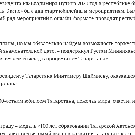
езидента РФ Владимира Путина 2020 год в республике 
зань-Экспо» был дан старт юбилейным мероприятиям. Бы
й ряд мероприятий в онлайн-формате проводят респу
планы, но мы обязательно найдем возможность торжест
й знаменательной дате, – подчеркнул Рустам Миннихан
м весомый вклад в процветание Татарстана».
Президенту Татарстана Минтимеру Шаймиеву, оказавше
рстана.
00-летним юбилеем Татарстана, пожелав мира, счастья и
граду – медаль «100 лет образования Татарской Автоно
м, внесшим весомый вклад в развитие татарстанского