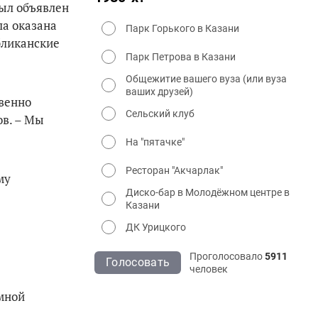
был объявлен
ла оказана
Парк Горького в Казани
бликанские
Парк Петрова в Казани
Общежитие вашего вуза (или вуза
ваших друзей)
венно
Сельский клуб
ов. – Мы
На "пятачке"
Ресторан "Акчарлак"
му
Диско-бар в Молодёжном центре в
Казани
ДК Урицкого
Проголосовало
5911
Голосовать
человек
мной