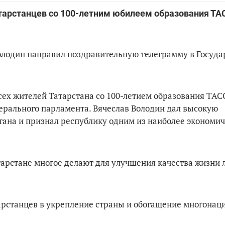
тарстанцев со 100-летним юбилеем образования ТА
олодин направил поздравительную телеграмму в Госуд
сех жителей Татарстана со 100-летием образования ТАСС
ерального парламента. Вячеслав Володин дал высокую
ана и признал республику одним из наиболее экономи
тарстане многое делают для улучшения качества жизни 
арстанцев в укрепление страны и обогащение многонац