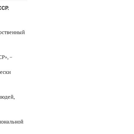
ССР.
арственный
Р», −
чески
людей,
иональной