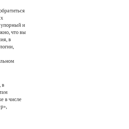
обратиться
ых
 упорный и
жно, что вы
ия, в
логии,
альном
 в
там
е в числе
р»,