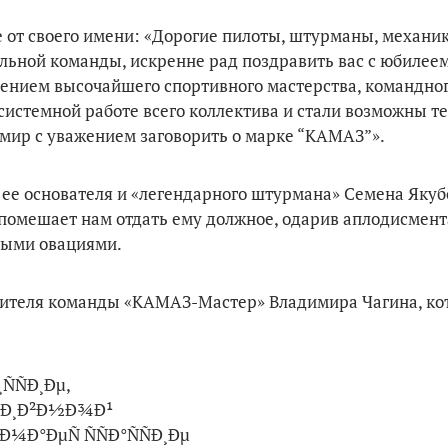
от своего имени: «Дорогие пилоты, штурманы, механики
альной команды, искренне рад поздравить вас с юбилее
ением высочайшего спортивного мастерства, командног
 системной работе всего коллектива и стали возможны те
 мир с уважением заговорить о марке “КАМАЗ”».
е основателя и «легендарного штурмана» Семена Якубов
не помешает нам отдать ему должное, одарив аплодисмен
рными овациями.
дителя команды «КАМАЗ-Мастер» Владимира Чагина, к