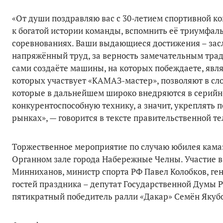
«От души поздравляю вас с 30-летием спортивной к
к богатой истории команды, вспомнить её триумфа
соревнованиях. Ваши выдающиеся достижения – засл
напряжённый труд, за верность замечательным трад
сами создаёте машины, на которых побеждаете, явл
которых участвует «КАМАЗ-мастер», позволяют в сл
которые в дальнейшем широко внедряются в серийн
конкурентоспособную технику, а значит, укреплять 
рынках», — говорится в тексте правительственной т
Торжественное мероприятие по случаю юбилея камазо
Органном зале города Набережные Челны. Участие в
Минниханов, министр спорта РФ Павел Колобков, ге
гостей праздника – депутат Государственной Думы 
пятикратный победитель ралли «Дакар» Семён Якубо