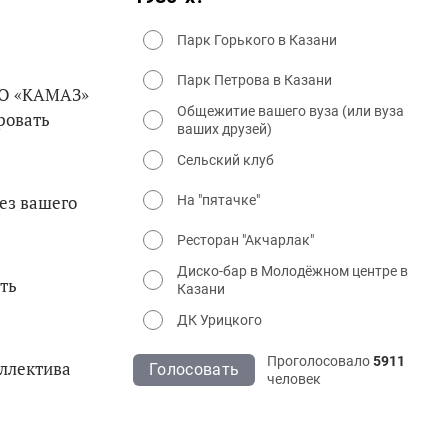
Парк Горького в Казани
Парк Петрова в Казани
ПАО «КАМАЗ»
Общежитие вашего вуза (или вуза
ровать
ваших друзей)
Сельский клуб
ез вашего
На "пятачке"
Ресторан "Акчарлак"
Диско-бар в Молодёжном центре в
ть
Казани
ДК Урицкого
Проголосовало
5911
оллектива
Голосовать
человек