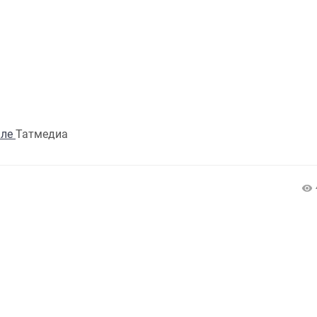
але
Татмедиа