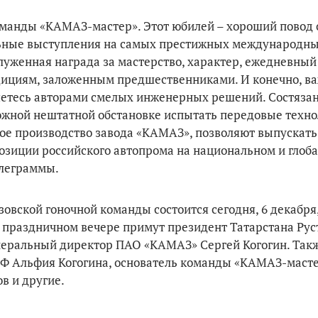
оманды «КАМАЗ-мастер». Этот юбилей – хороший повод 
льные выступления на самых престижных международн
уженная награда за мастерство, характер, ежедневный
ициям, заложенным предшественниками. И конечно, ва
яетесь авторами смелых инженерных решений. Состязан
ожной нештатной обстановке испытать передовые техно
ое производство завода «КАМАЗ», позволяют выпускать
позиции российского автопрома на национальном и глоб
елеграммы.
вской гоночной команды состоится сегодня, 6 декабря,
 праздничном вечере примут президент Татарстана Рус
неральный директор ПАО «КАМАЗ» Сергей Когогин. Такж
РФ Альфия Когогина, основатель команды «КАМАЗ-масте
в и другие.