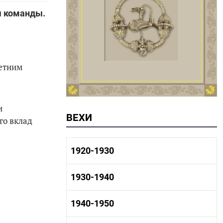
ы команды.
етним
и
ВЕХИ
го вклад
1920-1930
1920-1930 история
1930-1940
1920-1930 промышленность
1920-1930 культура
1930-1940 история
1940-1950
1930-1940 промышленность
1930-1940 культура